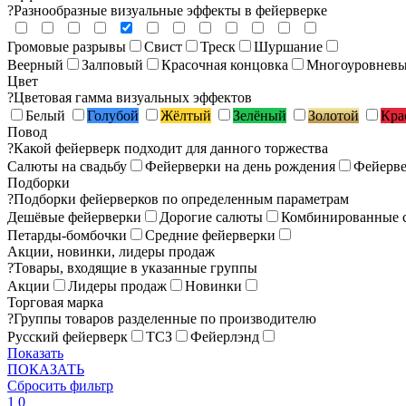
?
Разнообразные визуальные эффекты в фейерверке
Громовые разрывы
Свист
Треск
Шуршание
Веерный
Залповый
Красочная концовка
Многоуровнев
Цвет
?
Цветовая гамма визуальных эффектов
Белый
Голубой
Жёлтый
Зелёный
Золотой
Кра
Повод
?
Какой фейерверк подходит для данного торжества
Салюты на свадьбу
Фейерверки на день рождения
Фейерве
Подборки
?
Подборки фейерверков по определенным параметрам
Дешёвые фейерверки
Дорогие салюты
Комбинированные 
Петарды-бомбочки
Средние фейерверки
Акции, новинки, лидеры продаж
?
Товары, входящие в указанные группы
Акции
Лидеры продаж
Новинки
Торговая марка
?
Группы товаров разделенные по производителю
Русский фейерверк
ТСЗ
Фейерлэнд
Показать
ПОКАЗАТЬ
Сбросить фильтр
1
0