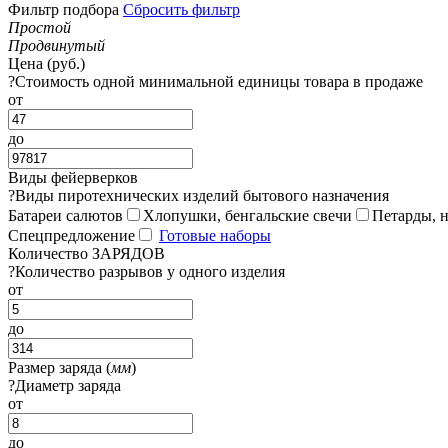
Фильтр подбора
Сбросить фильтр
Простой
Продвинутый
Цена (руб.)
?
Стоимость одной минимальной единицы товара в продаже
от
до
Виды фейерверков
?
Виды пиротехнических изделий бытового назначения
Батареи салютов
Хлопушки, бенгальские свечи
Петарды, 
Спецпредложение
Готовые наборы
Количество ЗАРЯДОВ
?
Количество разрывов у одного изделия
от
до
Размер заряда (
мм
)
?
Диаметр заряда
от
до