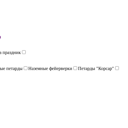
й
а праздник
ые петарды
Наземные фейерверки
Петарды "Корсар"