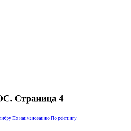
С. Страница 4
либру
По наименованию
По рейтингу