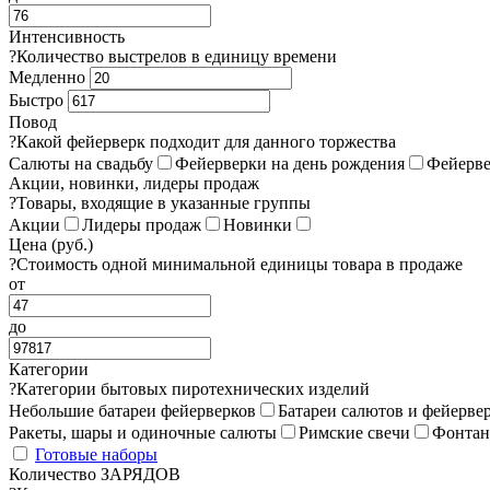
Интенсивность
?
Количество выстрелов в единицу времени
Медленно
Быстро
Повод
?
Какой фейерверк подходит для данного торжества
Салюты на свадьбу
Фейерверки на день рождения
Фейерве
Акции, новинки, лидеры продаж
?
Товары, входящие в указанные группы
Акции
Лидеры продаж
Новинки
Цена (руб.)
?
Стоимость одной минимальной единицы товара в продаже
от
до
Категории
?
Категории бытовых пиротехнических изделий
Небольшие батареи фейерверков
Батареи салютов и фейерве
Ракеты, шары и одиночные салюты
Римские свечи
Фонта
Готовые наборы
Количество ЗАРЯДОВ