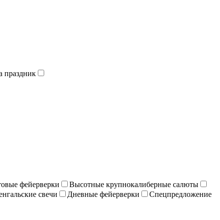
а праздник
отовые фейерверки
Высотные крупнокалиберные салюты
енгальские свечи
Дневные фейерверки
Спецпредложение