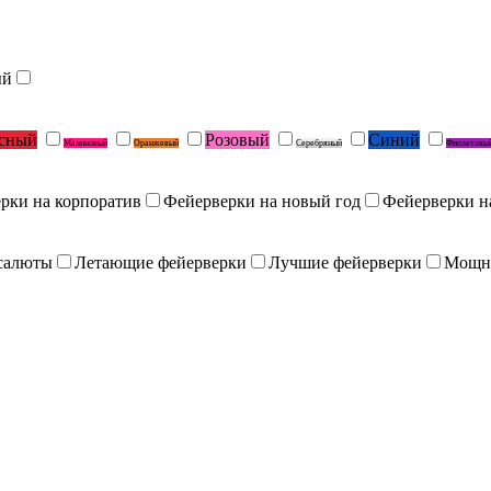
ый
сный
Розовый
Синий
Малиновый
Оранжевый
Серебряный
Фиолетовы
рки на корпоратив
Фейерверки на новый год
Фейерверки н
салюты
Летающие фейерверки
Лучшие фейерверки
Мощн