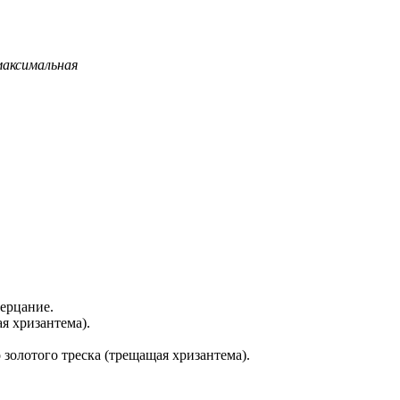
максимальная
мерцание.
ая хризантема).
золотого треска (трещащая хризантема).