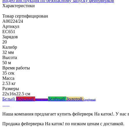
Видео инструкция по безопасному запуску фейерверков
Характеристики
Товар сертифицирован
A00224/24
Артикул
ЕС651
Зарядов
20
Калибр
32 мм
Высота
50 м
Время работы
35 сек
Масса
2.53 кг
Размеры
22x16x22.5 см
Белый
Красный
Зелёный
Золотой
Фиолетовый
Серебряный
Наша компания предлагает купить фейерверк На каток!. У нас
Продажа фейерверка На каток! по низким ценам с доставкой.