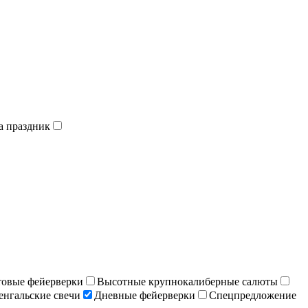
а праздник
отовые фейерверки
Высотные крупнокалиберные салюты
енгальские свечи
Дневные фейерверки
Спецпредложение