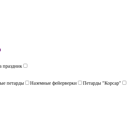
й
а праздник
ые петарды
Наземные фейерверки
Петарды "Корсар"