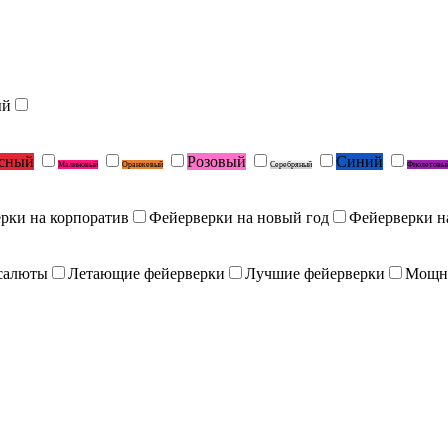
ый
сный
Розовый
Синий
Малиновый
Оранжевый
Серебряный
Фиолетовы
рки на корпоратив
Фейерверки на новый год
Фейерверки н
салюты
Летающие фейерверки
Лучшие фейерверки
Мощн