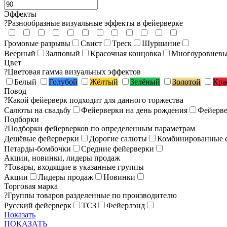
Эффекты
?
Разнообразные визуальные эффекты в фейерверке
Громовые разрывы
Свист
Треск
Шуршание
Веерный
Залповый
Красочная концовка
Многоуровнев
Цвет
?
Цветовая гамма визуальных эффектов
Белый
Голубой
Жёлтый
Зелёный
Золотой
Кра
Повод
?
Какой фейерверк подходит для данного торжества
Салюты на свадьбу
Фейерверки на день рождения
Фейерве
Подборки
?
Подборки фейерверков по определенным параметрам
Дешёвые фейерверки
Дорогие салюты
Комбинированные 
Петарды-бомбочки
Средние фейерверки
Акции, новинки, лидеры продаж
?
Товары, входящие в указанные группы
Акции
Лидеры продаж
Новинки
Торговая марка
?
Группы товаров разделенные по производителю
Русский фейерверк
ТСЗ
Фейерлэнд
Показать
ПОКАЗАТЬ