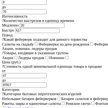
до
Интенсивность
?
Количество выстрелов в единицу времени
Медленно
Быстро
Повод
?
Какой фейерверк подходит для данного торжества
Салюты на свадьбу
Фейерверки на день рождения
Фейерве
Акции, новинки, лидеры продаж
?
Товары, входящие в указанные группы
Акции
Лидеры продаж
Новинки
Цена (руб.)
?
Стоимость одной минимальной единицы товара в продаже
от
до
Категории
?
Категории бытовых пиротехнических изделий
Небольшие батареи фейерверков
Батареи салютов и фейерве
Ракеты, шары и одиночные салюты
Римские свечи
Фонта