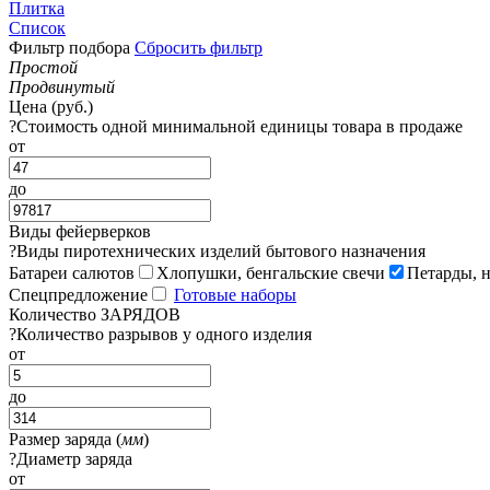
Плитка
Список
Фильтр подбора
Сбросить фильтр
Простой
Продвинутый
Цена (руб.)
?
Стоимость одной минимальной единицы товара в продаже
от
до
Виды фейерверков
?
Виды пиротехнических изделий бытового назначения
Батареи салютов
Хлопушки, бенгальские свечи
Петарды, 
Спецпредложение
Готовые наборы
Количество ЗАРЯДОВ
?
Количество разрывов у одного изделия
от
до
Размер заряда (
мм
)
?
Диаметр заряда
от