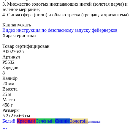
3. Множество золотых ниспадающих нитей (золотая парча) и
зеленое мерцание;
4. Синяя сфера (пион) и облако треска (трещащая хризантема).
Как запускать
Видео инструкция по безопасному запуску фейерверков
Характеристики
Товар сертифицирован
A00276/25
Артикул
Р5532
Зарядов
8
Калибр
20 мм
Высота
25 м
Масса
458 г
Размеры
5.2x2.6x66 см
Белый
Красный
Зелёный
Синий
Золотой
Серебряный