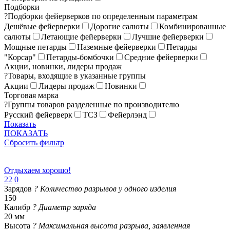
Подборки
?
Подборки фейерверков по определенным параметрам
Дешёвые фейерверки
Дорогие салюты
Комбинированные
салюты
Летающие фейерверки
Лучшие фейерверки
Мощные петарды
Наземные фейерверки
Петарды
"Корсар"
Петарды-бомбочки
Средние фейерверки
Акции, новинки, лидеры продаж
?
Товары, входящие в указанные группы
Акции
Лидеры продаж
Новинки
Торговая марка
?
Группы товаров разделенные по производителю
Русский фейерверк
ТСЗ
Фейерлэнд
Показать
ПОКАЗАТЬ
Сбросить фильтр
Отдыхаем хорошо!
22
0
Зарядов
?
Количество разрывов у одного изделия
150
Калибр
?
Диаметр заряда
20 мм
Высота
?
Максимальная высота разрыва, заявленная