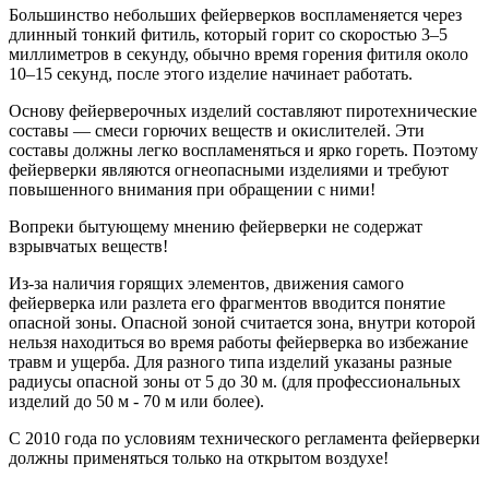
Большинство небольших фейерверков воспламеняется через
длинный тонкий фитиль, который горит со скоростью 3–5
миллиметров в секунду, обычно время горения фитиля около
10–15 секунд, после этого изделие начинает работать.
Основу фейерверочных изделий составляют пиротехнические
составы — смеси горючих веществ и окислителей. Эти
составы должны легко воспламеняться и ярко гореть. Поэтому
фейерверки являются огнеопасными изделиями и требуют
повышенного внимания при обращении с ними!
Вопреки бытующему мнению фейерверки не содержат
взрывчатых веществ!
Из-за наличия горящих элементов, движения самого
фейерверка или разлета его фрагментов вводится понятие
опасной зоны. Опасной зоной считается зона, внутри которой
нельзя находиться во время работы фейерверка во избежание
травм и ущерба. Для разного типа изделий указаны разные
радиусы опасной зоны от 5 до 30 м. (для профессиональных
изделий до 50 м - 70 м или более).
С 2010 года по условиям технического регламента фейерверки
должны применяться только на открытом воздухе!