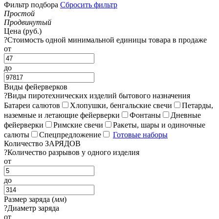
Фильтр подбора
Сбросить фильтр
Простой
Продвинутый
Цена (руб.)
?
Стоимость одной минимальной единицы товара в продаже
от
до
Виды фейерверков
?
Виды пиротехнических изделий бытового назначения
Батареи салютов
Хлопушки, бенгальские свечи
Петарды,
наземные и летающие фейерверки
Фонтаны
Дневные
фейерверки
Римские свечи
Ракеты, шары и одиночные
салюты
Спецпредложение
Готовые наборы
Количество ЗАРЯДОВ
?
Количество разрывов у одного изделия
от
до
Размер заряда (
мм
)
?
Диаметр заряда
от