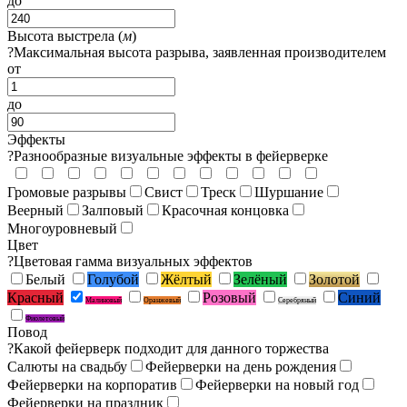
до
Высота выстрела (
м
)
?
Максимальная высота разрыва, заявленная производителем
от
до
Эффекты
?
Разнообразные визуальные эффекты в фейерверке
Громовые разрывы
Свист
Треск
Шуршание
Веерный
Залповый
Красочная концовка
Многоуровневый
Цвет
?
Цветовая гамма визуальных эффектов
Белый
Голубой
Жёлтый
Зелёный
Золотой
Красный
Розовый
Синий
Малиновый
Оранжевый
Серебряный
Фиолетовый
Повод
?
Какой фейерверк подходит для данного торжества
Салюты на свадьбу
Фейерверки на день рождения
Фейерверки на корпоратив
Фейерверки на новый год
Фейерверки на праздник