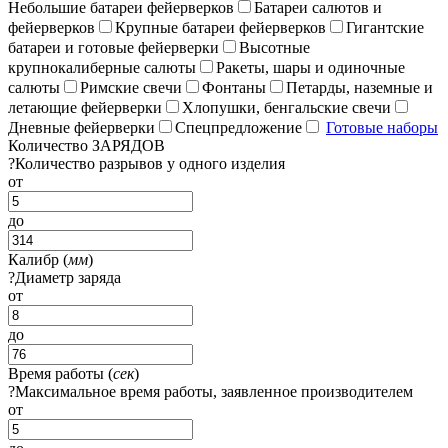
Небольшие батареи фейерверков
Батареи салютов и
фейерверков
Крупные батареи фейерверков
Гигантские
батареи и готовые фейерверки
Высотные
крупнокалиберные салюты
Ракеты, шары и одиночные
салюты
Римские свечи
Фонтаны
Петарды, наземные и
летающие фейерверки
Хлопушки, бенгальские свечи
Дневные фейерверки
Спецпредложение
Готовые наборы
Количество ЗАРЯДОВ
?
Количество разрывов у одного изделия
от
до
Калибр (
мм
)
?
Диаметр заряда
от
до
Время работы (
сек
)
?
Максимальное время работы, заявленное производителем
от