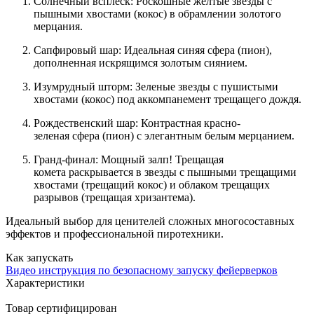
Солнечный всплеск:
Роскошные желтые
звезды
с
пышными хвостами (
кокос
) в обрамлении золотого
мерцания.
Сапфировый шар:
Идеальная синяя
сфера
(
пион
),
дополненная искрящимся золотым сиянием.
Изумрудный шторм:
Зеленые
звезды
с пушистыми
хвостами (
кокос
) под аккомпанемент
трещащего дождя
.
Рождественский шар:
Контрастная красно-
зеленая
сфера
(
пион
) с элегантным белым мерцанием.
Гранд-финал:
Мощный
залп
!
Трещащая
комета
раскрывается в звезды с пышными
трещащими
хвостами
(
трещащий кокос
) и облаком
трещащих
разрывов
(
трещащая хризантема
).
Идеальный выбор для ценителей сложных многосоставных
эффектов и профессиональной пиротехники.
Как запускать
Видео инструкция по безопасному запуску фейерверков
Характеристики
Товар сертифицирован