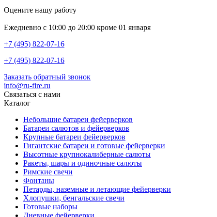
Оцените нашу работу
Ежедневно с 10:00 до 20:00 кроме 01 января
+7 (495) 822-07-16
+7 (495) 822-07-16
Заказать обратный звонок
info@ru-fire.ru
Связаться с нами
Каталог
Небольшие батареи фейерверков
Батареи салютов и фейерверков
Крупные батареи фейерверков
Гигантские батареи и готовые фейерверки
Высотные крупнокалиберные салюты
Ракеты, шары и одиночные салюты
Римские свечи
Фонтаны
Петарды, наземные и летающие фейерверки
Хлопушки, бенгальские свечи
Готовые наборы
Дневные фейерверки